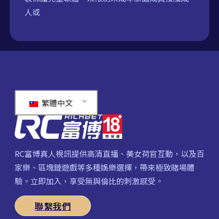
人或
繁體中文
RC富博真人視訊提供高清直播、美女荷官互動，以及百
家樂、區塊鏈遊戲等多種娛樂選擇，帶來極致賭場體
驗。立即加入，享受無與倫比的刺激感受。
聯繫我們