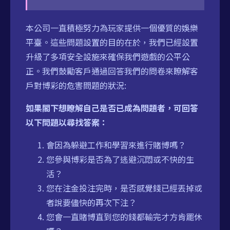
本公司一直積極努力為玩家提供一個優質的娛樂
平臺。這些問題設置的目的在於，我們已經設置
升級了多項安全設施來確保我們遊戲的公平公
正。我們鼓勵客戶通過回答我們的問卷來瞭解客
戶對博彩的危害問題的狀況:
如果閣下想瞭解自己是否已成為問題者，可回答
以下問題以尋找答案：
會因為躲避工作和學習來進行賭博嗎？
您參與博彩是否為了逃避沉悶或不快的生
活？
您在注金投注完時，是否感覺錢已經丟掉或
者說要儘快的再次下注？
您會一直賭博直到您的錢都輸完才方肯罷休